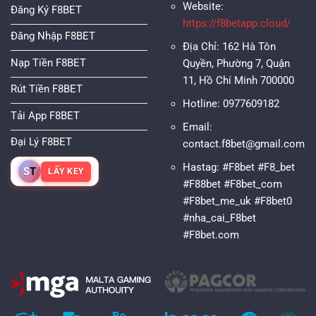
Website:
Đăng Ký F8BET
https://f8betapp.cloud/
Đăng Nhập F8BET
Địa Chỉ: 162 Hà Tôn
Nạp Tiền F8BET
Quyền, Phường 7, Quận
11, Hồ Chí Minh 700000
Rút Tiền F8BET
Hotline: 0977609182
Tải App F8BET
Email:
Đại Lý F8BET
contact.f8bet@gmail.com
Hastag: #F8bet #F8_bet
S
T
LẤY KEY
#F88bet #F8bet_com
#F8bet_me_uk #F8bet0
#nha_cai_F8bet
#F8bet.com