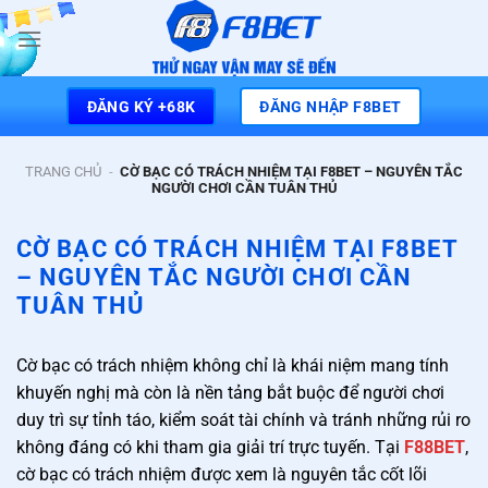
Chuyển
đến
nội
dung
ĐĂNG KÝ +68K
ĐĂNG NHẬP F8BET
TRANG CHỦ
-
CỜ BẠC CÓ TRÁCH NHIỆM TẠI F8BET – NGUYÊN TẮC
NGƯỜI CHƠI CẦN TUÂN THỦ
CỜ BẠC CÓ TRÁCH NHIỆM TẠI F8BET
– NGUYÊN TẮC NGƯỜI CHƠI CẦN
TUÂN THỦ
Cờ bạc có trách nhiệm không chỉ là khái niệm mang tính
khuyến nghị mà còn là nền tảng bắt buộc để người chơi
duy trì sự tỉnh táo, kiểm soát tài chính và tránh những rủi ro
không đáng có khi tham gia giải trí trực tuyến. Tại
F88BET
,
cờ bạc có trách nhiệm được xem là nguyên tắc cốt lõi