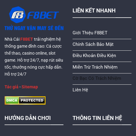
LIÊN KẾT NHANH
Giới Thiệu F8BET
Nhà Cái
F8BET
trải nghiệm hệ
Chính Sách Bảo Mật
thống game đỉnh cao: Cá cược
thể thao, casino online, slot
Điều Khoản Điều Kiện
game. Hỗ trợ 24/7, nạp rút siêu
Miễn Trừ Trách Nhiệm
tốc, thưởng nóng cực hấp dẫn.
Hỗ trợ 24/7
Cờ Bạc Có Trách Nhiệm
Tác giả
-
Sitemap
Liên Hệ
HƯỚNG DẪN CHƠI
THÔNG TIN LIÊN HỆ