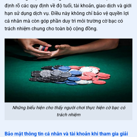
định rõ các quy định về độ tuổi, tài khoản, giao dịch và giới
hạn sử dụng dịch vụ. Điều này không chỉ bảo vệ quyền lợi
cá nhân mà còn góp phần duy trì môi trường cờ bạc có
trách nhiệm chung cho toàn bộ cộng đồng.
Những biểu hiện cho thấy người chơi thực hiện cờ bạc có
trách nhiệm
Bảo mật thông tin cá nhân và tài khoản khi tham gia giải