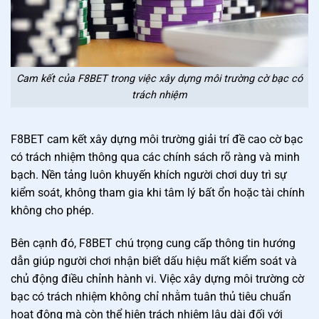
Cam kết của F8BET trong việc xây dựng môi trường cờ bạc có
trách nhiệm
F8BET cam kết xây dựng môi trường giải trí đề cao cờ bạc
có trách nhiệm thông qua các chính sách rõ ràng và minh
bạch. Nền tảng luôn khuyến khích người chơi duy trì sự
kiểm soát, không tham gia khi tâm lý bất ổn hoặc tài chính
không cho phép.
Bên cạnh đó, F8BET chú trọng cung cấp thông tin hướng
dẫn giúp người chơi nhận biết dấu hiệu mất kiểm soát và
chủ động điều chỉnh hành vi. Việc xây dựng môi trường cờ
bạc có trách nhiệm không chỉ nhằm tuân thủ tiêu chuẩn
hoạt động mà còn thể hiện trách nhiệm lâu dài đối với