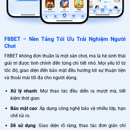
F8BET – Nền Tảng Tối Ưu Trải Nghiệm Người
Chơi
F8BET không đơn thuần là một sân chơi, mà là hệ sinh thái
giải trí được tinh chỉnh đến từng chi tiết nhỏ. Mọi yếu tố từ
tốc độ, giao diện đến bảo mật đều hướng tới sự thuận tiện
và thoải mái tối đa cho người dùng.
Xử lý nhanh
: Mọi thao tác đều diễn ra mượt mà, tiết
kiệm thời gian.
Bảo mật cao
: Áp dụng công nghệ bảo vệ nhiều lớp, hạn
chế rủi ro.
Dễ sử dụng
: Giao diện rõ ràng, thao tác đơn giản chỉ