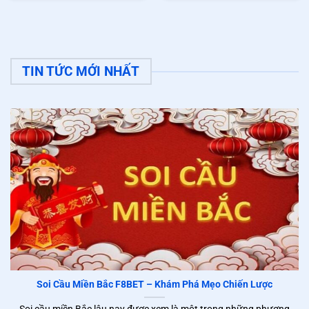
TIN TỨC MỚI NHẤT
Soi Cầu Miền Bắc F8BET – Khám Phá Mẹo Chiến Lược