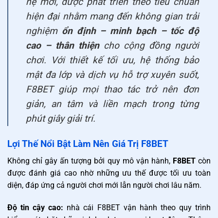
hệ mới, được phát triển theo tiêu chuẩn
hiện đại nhằm mang đến không gian trải
nghiệm
ổn định – minh bạch – tốc độ
cao – thân thiện
cho cộng đồng người
chơi. Với thiết kế tối ưu, hệ thống bảo
mật đa lớp và dịch vụ hỗ trợ xuyên suốt,
F8BET giúp mọi thao tác trở nên đơn
giản, an tâm và liền mạch trong từng
phút giây giải trí.
Lợi Thế Nổi Bật Làm Nên Giá Trị F8BET
Không chỉ gây ấn tượng bởi quy mô vận hành,
F8BET
còn
được đánh giá cao nhờ những ưu thế được tối ưu toàn
diện, đáp ứng cả người chơi mới lẫn người chơi lâu năm.
Độ tin cậy cao:
nhà cái F8BET vận hành theo quy trình