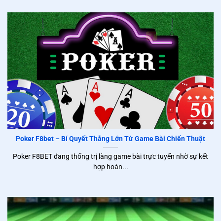
Poker F8bet – Bí Quyết Thắng Lớn Từ Game Bài Chiến Thuật
Poker F8BET đang thống trị làng game bài trực tuyến nhờ sự kết
hợp hoàn...