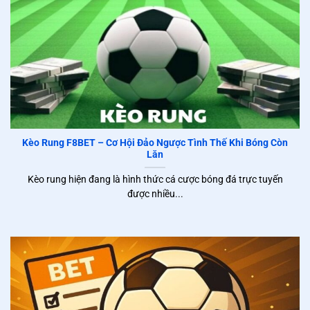
Kèo Rung F8BET – Cơ Hội Đảo Ngược Tình Thế Khi Bóng Còn
Lăn
Kèo rung hiện đang là hình thức cá cược bóng đá trực tuyến
được nhiều...