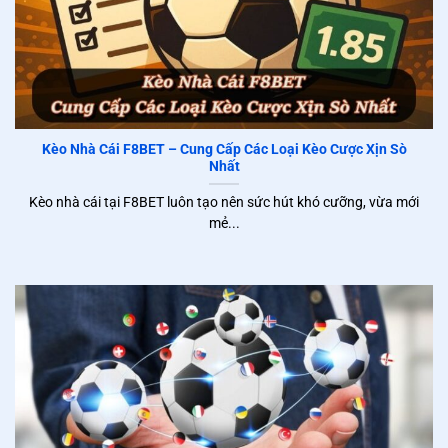
Kèo Nhà Cái F8BET – Cung Cấp Các Loại Kèo Cược Xịn Sò
Nhất
Kèo nhà cái tại F8BET luôn tạo nên sức hút khó cưỡng, vừa mới
mẻ...