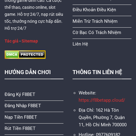
thống game đỉnh cao: Cá cược
thể thao, casino online, slot
Điều Khoản Điều Kiện
game. Hỗ trợ 24/7, nạp rút siêu
Miễn Trừ Trách Nhiệm
tốc, thưởng nóng cực hấp dẫn.
Hỗ trợ 24/7
Cờ Bạc Có Trách Nhiệm
Tác giả
-
Sitemap
Liên Hệ
HƯỚNG DẪN CHƠI
THÔNG TIN LIÊN HỆ
Website:
Đăng Ký F8BET
https://f8betapp.cloud/
Đăng Nhập F8BET
Địa Chỉ: 162 Hà Tôn
Nạp Tiền F8BET
Quyền, Phường 7, Quận
11, Hồ Chí Minh 700000
Rút Tiền F8BET
Hotline: 0977609182