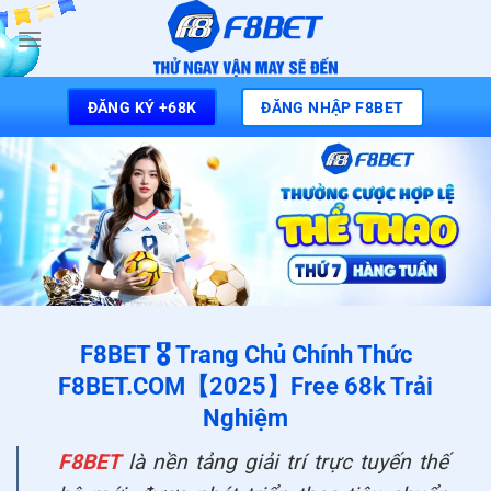
Chuyển
đến
nội
dung
ĐĂNG KÝ +68K
ĐĂNG NHẬP F8BET
F8BET 🎖️ Trang Chủ Chính Thức
F8BET.COM【2025】Free 68k Trải
Nghiệm
F8BET
là nền tảng giải trí trực tuyến thế