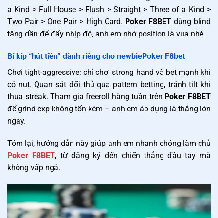
a Kind > Full House > Flush > Straight > Three of a Kind >
Two Pair > One Pair > High Card.
Poker F8BET
dùng blind
tăng dần để đẩy nhịp độ, anh em nhớ position là vua nhé.
Bí kíp “hút tiền” dành riêng cho newbiePoker F8bet
Chơi tight-aggressive: chỉ chơi strong hand và bet mạnh khi
có nut. Quan sát đối thủ qua pattern betting, tránh tilt khi
thua streak. Tham gia freeroll hàng tuần trên
Poker F8BET
để grind exp không tốn kém – anh em áp dụng là thắng lớn
ngay.
Tóm lại, hướng dẫn này giúp anh em nhanh chóng làm chủ
Poker F8BET
, từ đăng ký đến chiến thắng đầu tay mà
không vấp ngã.