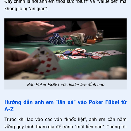
Đây chính là nơi anh em thỏa sức “bluff” và “value bet” mà
không lo bị “ăn gian”.
Bàn Poker F8BET với dealer live đỉnh cao
Hướng dẫn anh em “lăn xả” vào Poker F8bet từ
A-Z
Trước khi lao vào các ván “khốc liệt”, anh em cần nắm
vững quy trình tham gia để tránh “mất tiền oan”. Chúng tôi