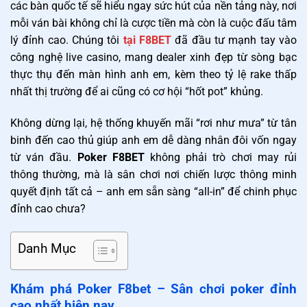
các bàn quốc tế sẽ hiểu ngay sức hút của nền tảng này, nơi
mỗi ván bài không chỉ là cược tiền mà còn là cuộc đấu tâm
lý đỉnh cao. Chúng tôi
tại F8BET
đã đầu tư mạnh tay vào
công nghệ live casino, mang dealer xinh đẹp từ sòng bạc
thực thụ đến màn hình anh em, kèm theo tỷ lệ rake thấp
nhất thị trường để ai cũng có cơ hội “hốt pot” khủng.
Không dừng lại, hệ thống khuyến mãi “rơi như mưa” từ tân
binh đến cao thủ giúp anh em dễ dàng nhân đôi vốn ngay
từ ván đầu.
Poker F8BET
không phải trò chơi may rủi
thông thường, mà là sân chơi nơi chiến lược thông minh
quyết định tất cả – anh em sẵn sàng “all-in” để chinh phục
đỉnh cao chưa?
Danh Mục
Khám phá Poker F8bet – Sân chơi poker đỉnh
cao nhất hiện nay