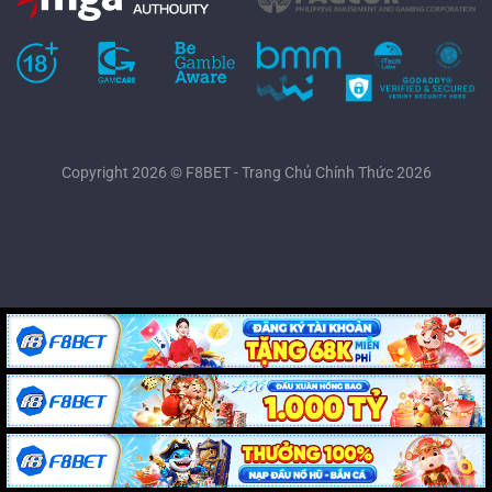
Copyright 2026 © F8BET - Trang Chủ Chính Thức 2026
₪