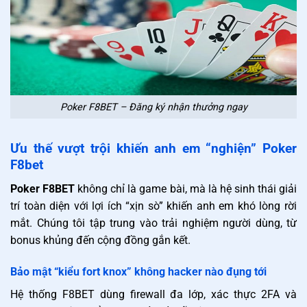
Poker F8BET – Đăng ký nhận thưởng ngay
Ưu thế vượt trội khiến anh em “nghiện” Poker
F8bet
Poker F8BET
không chỉ là game bài, mà là hệ sinh thái giải
trí toàn diện với lợi ích “xịn sò” khiến anh em khó lòng rời
mắt. Chúng tôi tập trung vào trải nghiệm người dùng, từ
bonus khủng đến cộng đồng gắn kết.
Bảo mật “kiểu fort knox” không hacker nào đụng tới
Hệ thống F8BET dùng firewall đa lớp, xác thực 2FA và