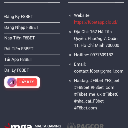
Website:
Đăng Ký F8BET
https://f8betapp.cloud/
Đăng Nhập F8BET
Địa Chỉ: 162 Hà Tôn
Nạp Tiền F8BET
Quyền, Phường 7, Quận
11, Hồ Chí Minh 700000
Rút Tiền F8BET
Hotline: 0977609182
Tải App F8BET
Email:
Đại Lý F8BET
contact.f8bet@gmail.com
Hastag: #F8bet #F8_bet
S
T
LẤY KEY
#F88bet #F8bet_com
#F8bet_me_uk #F8bet0
#nha_cai_F8bet
#F8bet.com