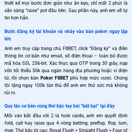
thiết kế mọi bước đơn giản như ăn kẹo, chỉ mất 2 phút là
sẵn sàng “raise” pot đầu tiên. Sau phần này, anh em sẽ tự
tin hơn hẳn.
Bước đăng ký tài khoản và nhảy vào bàn poker ngay lập
tức
Anh em truy cập trang chủ F8BET, click “Đăng ký” và điền
thông tin cơ bản như email, số điện thoại – toàn bộ được
mã hóa SSL 256-bit. Xác thực qua OTP trong 30 giây, nạp
vốn tối thiểu 50k qua ngân hàng địa phương hoặc ví điện
tử, rồi chọn bàn
Poker F8BET
phù hợp mức cược. Chúng
tôi tặng ngay 100k tân thủ để anh em thử sức mà không
rủi ro.
Quy tắc cơ bản cùng thứ bậc tay bài “bất bại” tại đây
Mỗi ván bắt đầu với 2 lá hole cards, anh em quyết định
fold, call hay raise qua 4 vòng betting: preflop, flop, turn,
river. Thứ bậc từ cao: Royal Flush > Straight Flush > Four of