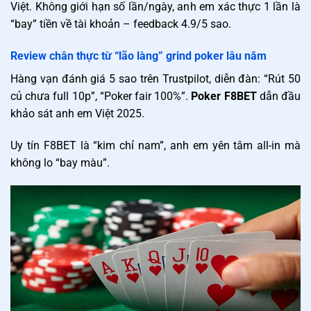
Việt. Không giới hạn số lần/ngày, anh em xác thực 1 lần là
“bay” tiền về tài khoản – feedback 4.9/5 sao.
Review chân thực từ “lão làng” grind poker lâu năm
Hàng vạn đánh giá 5 sao trên Trustpilot, diễn đàn: “Rút 50
củ chưa full 10p”, “Poker fair 100%”.
Poker F8BET
dẫn đầu
khảo sát anh em Việt 2025.
Uy tín F8BET là “kim chỉ nam”, anh em yên tâm all-in mà
không lo “bay màu”.