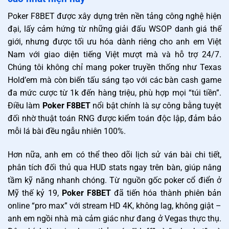
Poker F8BET được xây dựng trên nền tảng công nghệ hiện
đại, lấy cảm hứng từ những giải đấu WSOP danh giá thế
giới, nhưng được tối ưu hóa dành riêng cho anh em Việt
Nam với giao diện tiếng Việt mượt mà và hỗ trợ 24/7.
Chúng tôi không chỉ mang poker truyền thống như Texas
Hold’em mà còn biến tấu sáng tạo với các bàn cash game
đa mức cược từ 1k đến hàng triệu, phù hợp mọi “túi tiền”.
Điều làm
Poker F8BET
nổi bật chính là sự công bằng tuyệt
đối nhờ thuật toán RNG được kiểm toán độc lập, đảm bảo
mỗi lá bài đều ngẫu nhiên 100%.
Hơn nữa, anh em có thể theo dõi lịch sử ván bài chi tiết,
phân tích đối thủ qua HUD stats ngay trên bàn, giúp nâng
tầm kỹ năng nhanh chóng. Từ nguồn gốc poker cổ điển ở
Mỹ thế kỷ 19,
Poker F8BET
đã tiến hóa thành phiên bản
online “pro max” với stream HD 4K, không lag, không giật –
anh em ngồi nhà mà cảm giác như đang ở Vegas thực thụ.