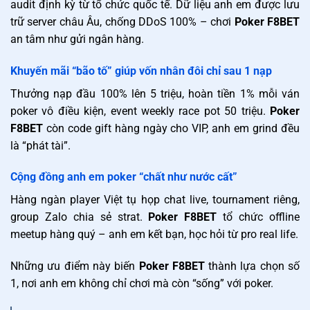
audit định kỳ từ tổ chức quốc tế. Dữ liệu anh em được lưu
trữ server châu Âu, chống DDoS 100% – chơi
Poker F8BET
an tâm như gửi ngân hàng.
Khuyến mãi “bão tố” giúp vốn nhân đôi chỉ sau 1 nạp
Thưởng nạp đầu 100% lên 5 triệu, hoàn tiền 1% mỗi ván
poker vô điều kiện, event weekly race pot 50 triệu.
Poker
F8BET
còn code gift hàng ngày cho VIP, anh em grind đều
là “phát tài”.
Cộng đồng anh em poker “chất như nước cất”
Hàng ngàn player Việt tụ họp chat live, tournament riêng,
group Zalo chia sẻ strat.
Poker F8BET
tổ chức offline
meetup hàng quý – anh em kết bạn, học hỏi từ pro real life.
Những ưu điểm này biến
Poker F8BET
thành lựa chọn số
1, nơi anh em không chỉ chơi mà còn “sống” với poker.