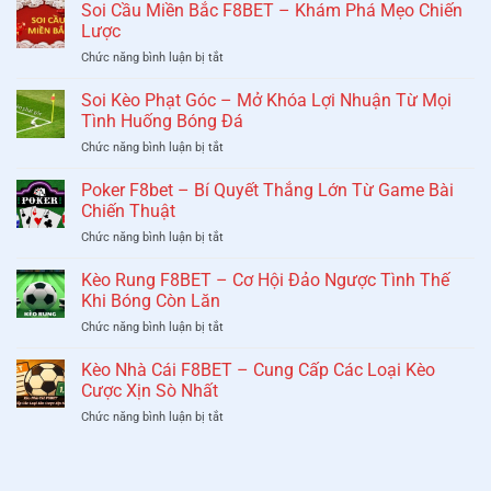
Soi Cầu Miền Bắc F8BET – Khám Phá Mẹo Chiến
Lược
ở
Chức năng bình luận bị tắt
Soi
Cầu
Soi Kèo Phạt Góc – Mở Khóa Lợi Nhuận Từ Mọi
Miền
Tình Huống Bóng Đá
Bắc
ở
Chức năng bình luận bị tắt
F8BET
Soi
–
Kèo
Poker F8bet – Bí Quyết Thắng Lớn Từ Game Bài
Khám
Phạt
Phá
Chiến Thuật
Góc
Mẹo
ở
Chức năng bình luận bị tắt
–
Chiến
Poker
Mở
Lược
F8bet
Kèo Rung F8BET – Cơ Hội Đảo Ngược Tình Thế
Khóa
–
Lợi
Khi Bóng Còn Lăn
Bí
Nhuận
ở
Chức năng bình luận bị tắt
Quyết
Từ
Kèo
Thắng
Mọi
Rung
Kèo Nhà Cái F8BET – Cung Cấp Các Loại Kèo
Lớn
Tình
F8BET
Từ
Cược Xịn Sò Nhất
Huống
–
Game
Bóng
ở
Chức năng bình luận bị tắt
Cơ
Bài
Đá
Kèo
Hội
Chiến
Nhà
Đảo
Thuật
Cái
Ngược
F8BET