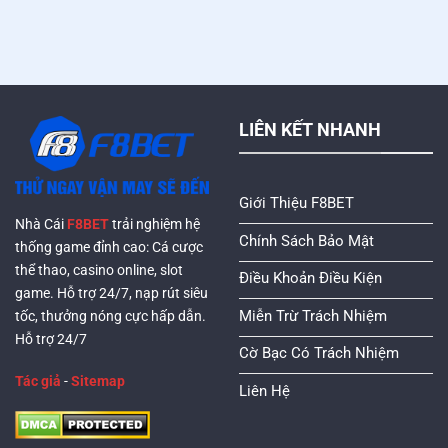
Hội
Chiến
Nhà
Đảo
Thuật
Cái
Ngược
F8BET
Tình
–
Thế
Cung
Khi
Cấp
Bóng
Các
Còn
LIÊN KẾT NHANH
Loại
Lăn
Kèo
Cược
Xịn
Giới Thiệu F8BET
Sò
Nhất
Nhà Cái
F8BET
trải nghiệm hệ
Chính Sách Bảo Mật
thống game đỉnh cao: Cá cược
thể thao, casino online, slot
Điều Khoản Điều Kiện
game. Hỗ trợ 24/7, nạp rút siêu
Miễn Trừ Trách Nhiệm
tốc, thưởng nóng cực hấp dẫn.
Hỗ trợ 24/7
Cờ Bạc Có Trách Nhiệm
Tác giả
-
Sitemap
Liên Hệ