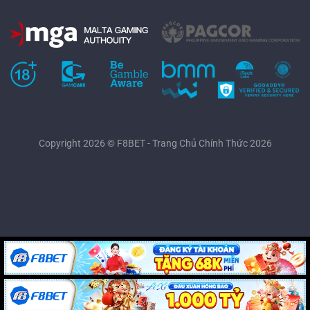
Copyright 2026 © F8BET - Trang Chủ Chính Thức 2026
₪