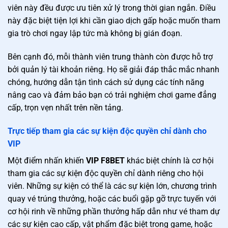
viên này đều được ưu tiên xử lý trong thời gian ngắn. Điều
này đặc biệt tiện lợi khi cần giao dịch gấp hoặc muốn tham
gia trò chơi ngay lập tức mà không bị gián đoạn.
Bên cạnh đó, mỗi thành viên trung thành còn được hỗ trợ
bởi quản lý tài khoản riêng. Họ sẽ giải đáp thắc mắc nhanh
chóng, hướng dẫn tận tình cách sử dụng các tính năng
nâng cao và đảm bảo bạn có trải nghiệm chơi game đẳng
cấp, trọn vẹn nhất trên nền tảng.
Trực tiếp tham gia các sự kiện độc quyền chỉ dành cho
VIP
Một điểm nhấn khiến
VIP F8BET
khác biệt chính là cơ hội
tham gia các sự kiện độc quyền chỉ dành riêng cho hội
viên. Những sự kiện có thể là các sự kiện lớn, chương trình
quay vé trúng thưởng, hoặc các buổi gặp gỡ trực tuyến với
cơ hội rinh về những phần thưởng hấp dẫn như vé tham dự
các sự kiện cao cấp, vật phẩm đặc biệt trong game, hoặc