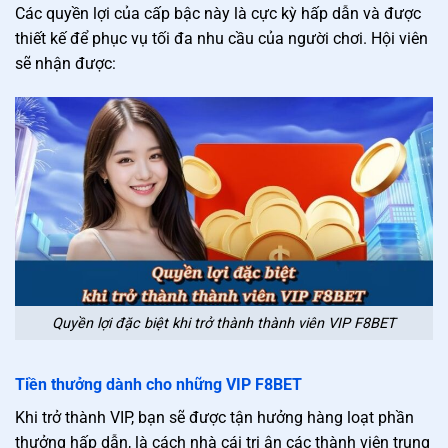
Các quyền lợi của cấp bậc này là cực kỳ hấp dẫn và được
thiết kế để phục vụ tối đa nhu cầu của người chơi. Hội viên
sẽ nhận được:
Quyền lợi đặc biệt khi trở thành thành viên VIP F8BET
Tiền thưởng dành cho những VIP F8BET
Khi trở thành VIP, bạn sẽ được tận hưởng hàng loạt phần
thưởng hấp dẫn, là cách nhà cái tri ân các thành viên trung