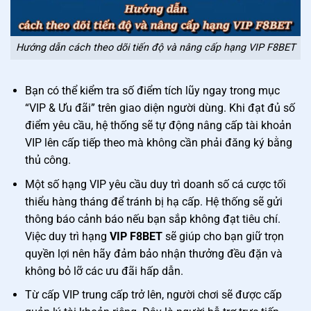
Hướng dẫn cách theo dõi tiến độ và nâng cấp hạng VIP F8BET
Bạn có thể kiểm tra số điểm tích lũy ngay trong mục
“VIP & Ưu đãi” trên giao diện người dùng. Khi đạt đủ số
điểm yêu cầu, hệ thống sẽ tự động nâng cấp tài khoản
VIP lên cấp tiếp theo mà không cần phải đăng ký bằng
thủ công.
Một số hạng VIP yêu cầu duy trì doanh số cá cược tối
thiểu hàng tháng để tránh bị hạ cấp. Hệ thống sẽ gửi
thông báo cảnh báo nếu bạn sắp không đạt tiêu chí.
Việc duy trì hạng
VIP F8BET
sẽ giúp cho bạn giữ trọn
quyền lợi nên hãy đảm bảo nhận thưởng đều đặn và
không bỏ lỡ các ưu đãi hấp dẫn.
Từ cấp VIP trung cấp trở lên, người chơi sẽ được cấp