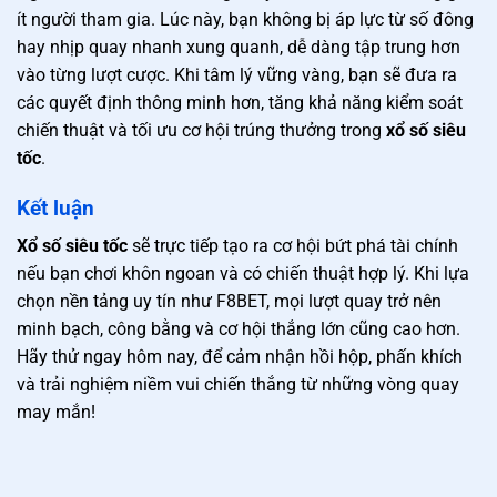
ít người tham gia. Lúc này, bạn không bị áp lực từ số đông
hay nhịp quay nhanh xung quanh, dễ dàng tập trung hơn
vào từng lượt cược. Khi tâm lý vững vàng, bạn sẽ đưa ra
các quyết định thông minh hơn, tăng khả năng kiểm soát
chiến thuật và tối ưu cơ hội trúng thưởng trong
xổ số siêu
tốc
.
Kết luận
Xổ số siêu tốc
sẽ trực tiếp tạo ra cơ hội bứt phá tài chính
nếu bạn chơi khôn ngoan và có chiến thuật hợp lý. Khi lựa
chọn nền tảng uy tín như F8BET, mọi lượt quay trở nên
minh bạch, công bằng và cơ hội thắng lớn cũng cao hơn.
Hãy thử ngay hôm nay, để cảm nhận hồi hộp, phấn khích
và trải nghiệm niềm vui chiến thắng từ những vòng quay
may mắn!