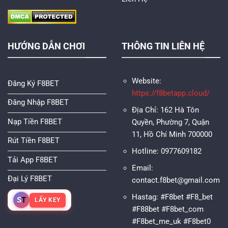
HƯỚNG DẪN CHƠI
THÔNG TIN LIÊN HỆ
Website:
Đăng Ký F8BET
https://f8betapp.cloud/
Đăng Nhập F8BET
Địa Chỉ: 162 Hà Tôn
Nạp Tiền F8BET
Quyền, Phường 7, Quận
11, Hồ Chí Minh 700000
Rút Tiền F8BET
Hotline: 0977609182
Tải App F8BET
Email:
Đại Lý F8BET
contact.f8bet@gmail.com
Hastag: #F8bet #F8_bet
S
T
LẤY KEY
#F88bet #F8bet_com
#F8bet_me_uk #F8bet0