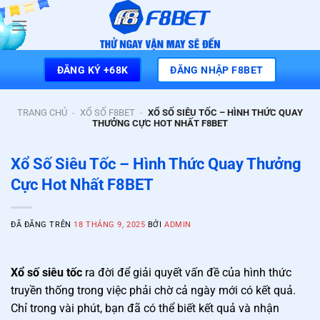
Chuyển
đến
nội
dung
ĐĂNG KÝ +68K
ĐĂNG NHẬP F8BET
TRANG CHỦ
-
XỔ SỐ F8BET
-
XỔ SỐ SIÊU TỐC – HÌNH THỨC QUAY
THƯỞNG CỰC HOT NHẤT F8BET
Xổ Số Siêu Tốc – Hình Thức Quay Thưởng
Cực Hot Nhất F8BET
ĐÃ ĐĂNG TRÊN
18 THÁNG 9, 2025
BỞI
ADMIN
Xổ số siêu tốc
ra đời để giải quyết vấn đề của hình thức
truyền thống trong việc phải chờ cả ngày mới có kết quả.
Chỉ trong vài phút, bạn đã có thể biết kết quả và nhận