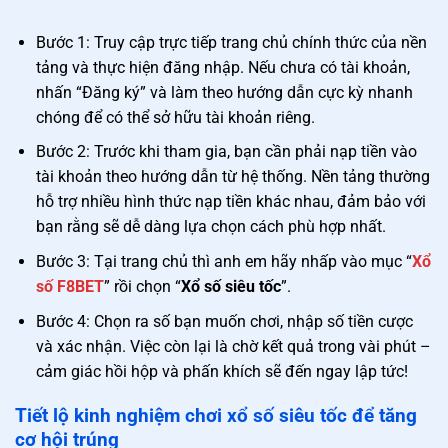
Bước 1: Truy cập trực tiếp trang chủ chính thức của nền
tảng và thực hiện đăng nhập. Nếu chưa có tài khoản,
nhấn “Đăng ký” và làm theo hướng dẫn cực kỳ nhanh
chóng để có thể sở hữu tài khoản riêng.
Bước 2: Trước khi tham gia, bạn cần phải nạp tiền vào
tài khoản theo hướng dẫn từ hệ thống. Nền tảng thường
hỗ trợ nhiều hình thức nạp tiền khác nhau, đảm bảo với
bạn rằng sẽ dễ dàng lựa chọn cách phù hợp nhất.
Bước 3: Tại trang chủ thì anh em hãy nhấp vào mục “
Xổ
số F8BET
” rồi chọn “
Xổ số siêu tốc
”.
Bước 4: Chọn ra số bạn muốn chơi, nhập số tiền cược
và xác nhận. Việc còn lại là chờ kết quả trong vài phút –
cảm giác hồi hộp và phấn khích sẽ đến ngay lập tức!
Tiết lộ kinh nghiệm chơi xổ số siêu tốc để tăng
cơ hội trúng